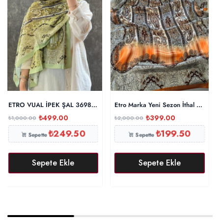
ETRO VUAL İPEK ŞAL 36987 – çağla yeşili
Etro Marka Yeni Sezon İthal Etnik D
₺
499.00
₺
399.00
₺
1,000.00
₺
2,000.00
₺
249.50
₺
199.50
Sepette
Sepette
Sepete Ekle
Sepete Ekle