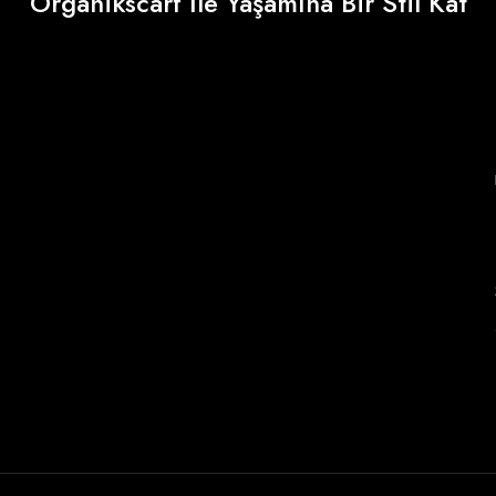
Organikscarf İle Yaşamına Bir Stil Kat