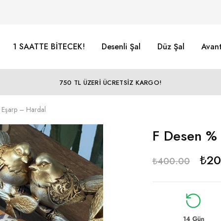
1 SAATTE BİTECEK!
Desenli Şal
Düz Şal
Avant
750 TL ÜZERİ ÜCRETSİZ KARGO!
 Eşarp – Hardal
F Desen % 
₺
20
₺
400.00
14 Gün