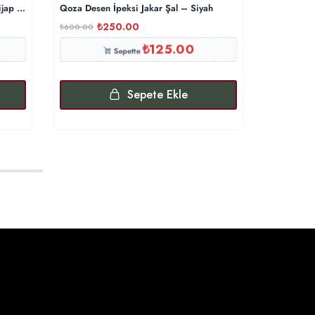
ijap Modeli – İncir
Qoza Desen İpeksi Jakar Şal – Siyah
Comfort Kr
₺
250.00
₺
₺
600.00
₺
600.00
₺
125.00
Sepette
Sepete Ekle