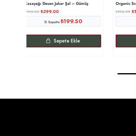
Kazayağı Desen Jakar Şal – Gümüş
Organic Sca
₺
399.00
₺
₺
900.00
₺
500.00
₺
199.50
Sepette
Sepete Ekle