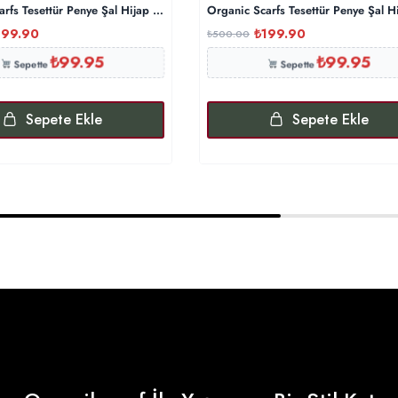
rfs Tesettür Penye Şal Hijap Modeli – Petrol Mavisi
Organic Scarfs Tesettür Penye Şal H
199.90
₺
199.90
₺
500.00
₺
99.95
₺
99.95
Sepette
Sepette
Sepete Ekle
Sepete Ekle