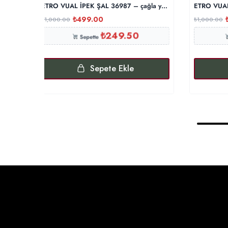
ETRO VUAL İPEK ŞAL 36987 – çağla yeşili
ETRO VUAL
₺
499.00
₺
1,000.00
₺
1,000.00
₺
249.50
Sepette
Sepete Ekle