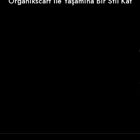
Organikscarf İle Yaşamına Bir Stil Kat