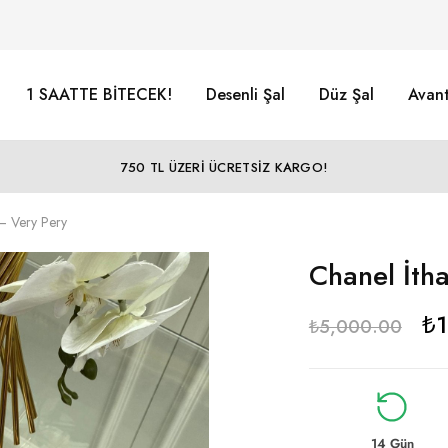
1 SAATTE BİTECEK!
Desenli Şal
Düz Şal
Avant
750 TL ÜZERİ ÜCRETSİZ KARGO!
 – Very Pery
Chanel İtha
₺
₺
5,000.00
14 Gün