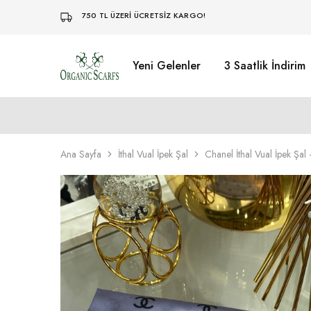
750 TL ÜZERİ ÜCRETSİZ KARGO!
Yeni Gelenler
3 Saatlik İndirim
Organikscarf
Ana Sayfa
İthal Vual İpek Şal
Chanel İthal Vual İpek Şal