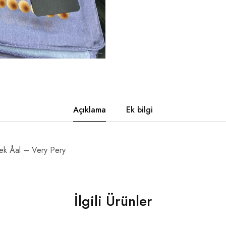
Açıklama
Ek bilgi
ek Åal – Very Pery
İlgili Ürünler