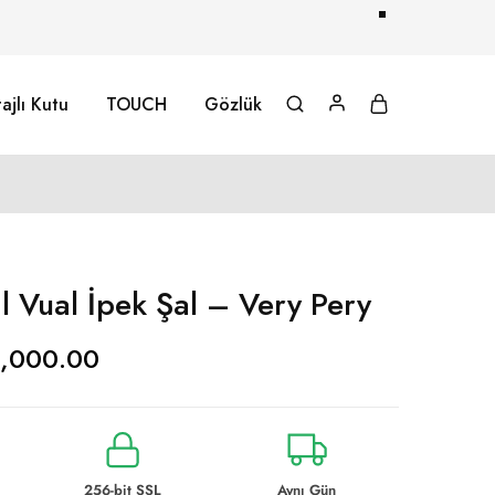
ajlı Kutu
TOUCH
Gözlük
l Vual İpek Şal – Very Pery
1,000.00
256-bit SSL
Aynı Gün