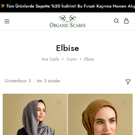
Tüm Ürünlerde Sepette %50 İndirim! Bu Fırsatı Kaçrıma Hemen Alışver
Organikscarf
Elbise
Ana Sayfa
Giyim
Elbise
Gösteriliyor
3
...'nin
3
ürünler