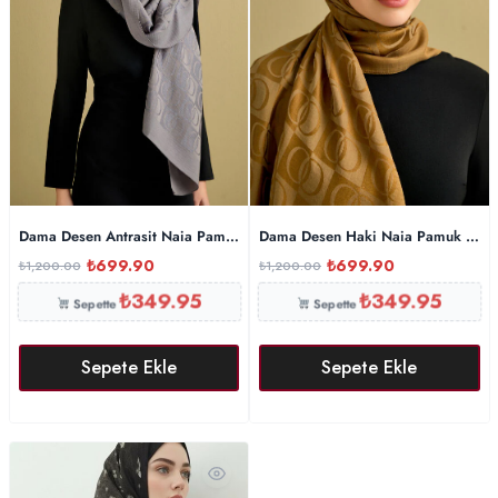
Dama Desen Antrasit Naia Pamuk Şal 70×200
Dama Desen Haki Naia Pamuk Şal 
₺
699.90
₺
699.90
₺
1,200.00
₺
1,200.00
₺
349.95
₺
349.95
Sepette
Sepette
Sepete Ekle
Sepete Ekle