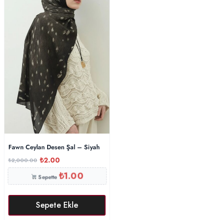
Fawn Ceylan Desen Şal – Siyah
₺
2.00
₺
2,000.00
₺
1.00
Sepette
Sepete Ekle