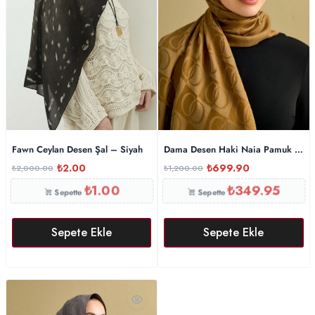
Fawn Ceylan Desen Şal – Siyah
Dama Desen Haki Naia Pamuk Şal 
₺
2.00
₺
699.90
₺
2,000.00
₺
1,200.00
₺
1.00
₺
349.95
Sepette
Sepette
Sepete Ekle
Sepete Ekle