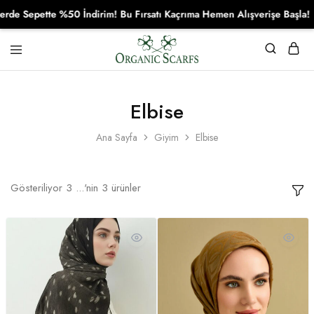
e Sepette %50 İndirim! Bu Fırsatı Kaçrıma Hemen Alışverişe Başla!
Organikscarf
Elbise
Ana Sayfa
Giyim
Elbise
Gösteriliyor
3
...'nin
3
ürünler