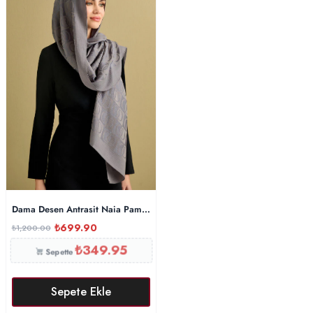
Dama Desen Antrasit Naia Pamuk Şal 70×200
₺
699.90
₺
1,200.00
₺
349.95
Sepette
Sepete Ekle