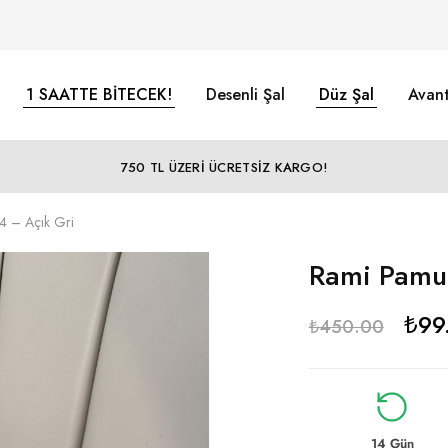
1 SAATTE BİTECEK!
Desenli Şal
Düz Şal
Avant
750 TL ÜZERİ ÜCRETSİZ KARGO!
4 – Açık Gri
Rami Pamuk
₺
99
₺
450.00
14 Gün