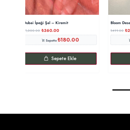
Dubai İpeği Şal – Kiremit
Bloom Dese
₺
360.00
₺
2
₺
1,000.00
₺
499.00
₺
180.00
Sepette
Sepete Ekle