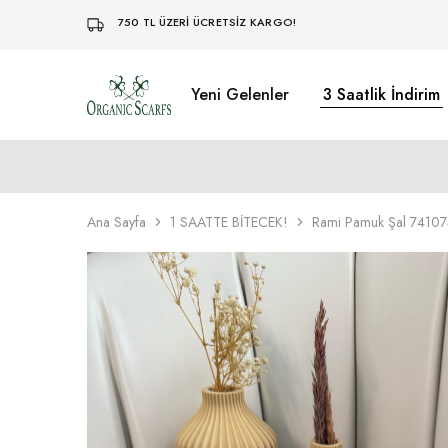
750 TL ÜZERİ ÜCRETSİZ KARGO!
Yeni Gelenler
3 Saatlik İndirim
Organikscarf
Ana Sayfa
1 SAATTE BİTECEK!
Rami Pamuk Şal 74107