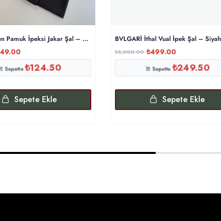
n Pamuk İpeksi Jakar Şal – Siyah
BVLGARİ İthal Vual İpek Şal – Siyah
49.00
₺
499.00
₺
5,000.00
₺
124.50
₺
249.50
Sepette
Sepette
Sepete Ekle
Sepete Ekle