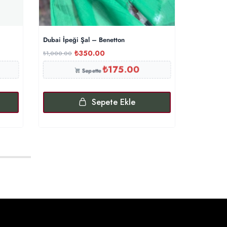
Dubai İpeği Şal – Benetton
Dama Dese
₺
350.00
₺
₺
1,000.00
₺
600.00
₺
175.00
Sepette
Sepete Ekle