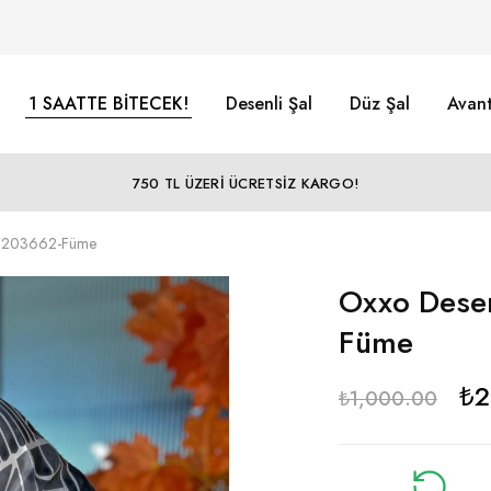
1 SAATTE BİTECEK!
Desenli Şal
Düz Şal
Avant
750 TL ÜZERİ ÜCRETSİZ KARGO!
-6203662-Füme
Oxxo Desen
Füme
₺
2
₺
1,000.00