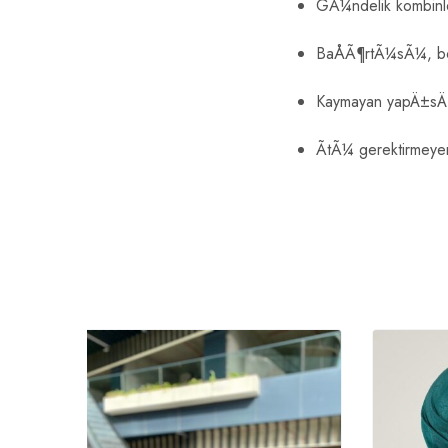
GÃ¼ndelik kombinle
BaÅÃ¶rtÃ¼sÃ¼, boy
Kaymayan yapÄ±sÄ± s
ÃtÃ¼ gerektirmeye