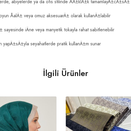
rde, abiyelerde ya da ofis stilinde ÅÄ±klÄ±k tamamlayÄ±cÄ±sÄ±
un ÅalÄ± veya omuz aksesuarÄ± olarak kullanÄ±labilir
ayesinde iÄne veya manyetik tokayla rahat sabitlenebilir
n yapÄ±sÄ±yla seyahatlerde pratik kullanÄ±m sunar
İlgili Ürünler