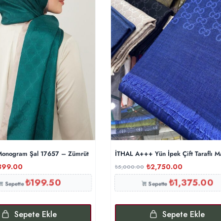
onogram Şal 17657 – Zümrüt
İTHAL A+++ Yün İpek Çift Taraflı M
399.00
₺
2,750.00
₺
5,000.00
₺
199.50
₺
1,375.00
Sepette
Sepette
Sepete Ekle
Sepete Ekle