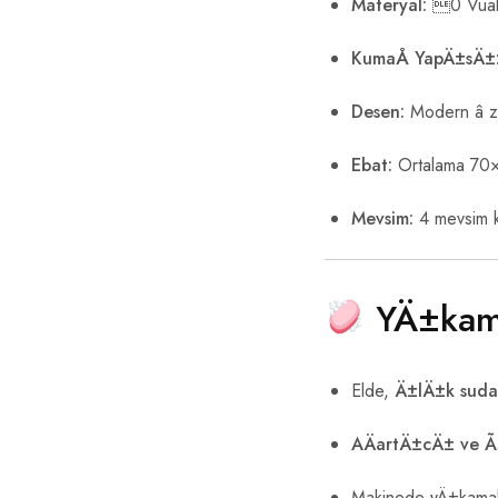
Materyal:
0 Vual
KumaÅ YapÄ±sÄ±
Desen:
Modern â z
Ebat:
Ortalama 70
Mevsim:
4 mevsim 
YÄ±kam
Elde,
Ä±lÄ±k suda
AÄartÄ±cÄ± ve 
Makinede yÄ±kamak 