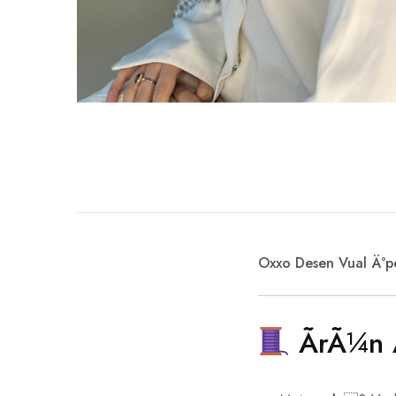
Oxxo Desen Vual Ä°pe
ÃrÃ¼n Ã