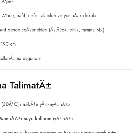
 Ä°pek
:
Ä°nce, hafif, nefes alabilen ve yumuÅak dokulu
arif desen seÃ§enekleri (Ã§iÃ§ek, etnik, minimal vb.)
×190 cm
kullanÄ±ma uygundur
a TalimatÄ±
 (30Â°C)
nazikÃ§e yÄ±kayÄ±nÄ±z
Ã§amaÅÄ±r suyu kullanmayÄ±nÄ±z
isterseniz, hassas program ve koruyucu torba tercih edin