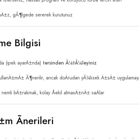
nÄ±z, gÃ¶lgede sererek kurutunuz
me Bilgisi
 (ipek ayarÄ±nda)
tersinden Ã¼tÃ¼leyiniz
llanÄ±mÄ± Ã¶nerilir, ancak doÄrudan yÃ¼ksek Ä±sÄ± uygulam
 nemli bÄ±rakmak, kolay Åekil almasÄ±nÄ± saÄlar
±m Ãnerileri