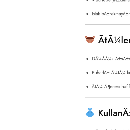
Islak bÄ±rakmayÄ±
ÃtÃ¼le
DÃ¼ÅÃ¼k Ä±sÄ±da
BuharlÄ± Ã¼tÃ¼ ku
ÃtÃ¼ Ã¶ncesi hafif
KullanÄ