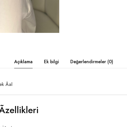
Açıklama
Ek bilgi
Değerlendirmeler (0)
k Åal
zellikleri