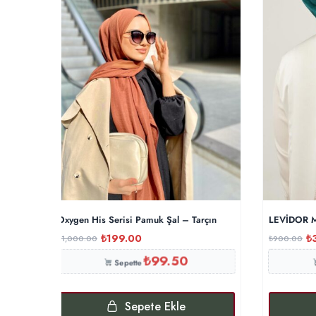
Oxygen His Serisi Pamuk Şal – Tarçın
LEVİDOR M
₺
199.00
₺
₺
1,000.00
₺
900.00
₺
99.50
Sepette
Sepete Ekle