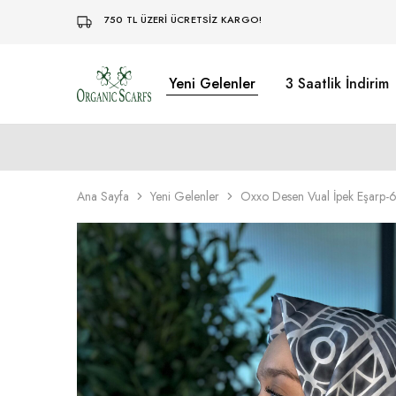
750 TL ÜZERİ ÜCRETSİZ KARGO!
Yeni Gelenler
3 Saatlik İndirim
Organikscarf
Ana Sayfa
Yeni Gelenler
Oxxo Desen Vual İpek Eşarp