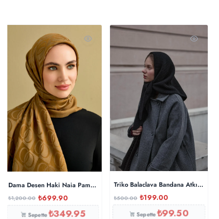
Triko Balaclava Bandana Atkı Şal – 
Dama Desen Haki Naia Pamuk Şal 70×200
₺
199.00
₺
699.90
₺
500.00
₺
1,200.00
₺
99.50
₺
349.95
Sepette
Sepette