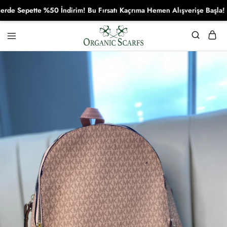
e Sepette %50 İndirim! Bu Fırsatı Kaçrıma Hemen Alışverişe Başla!
Organikscarf