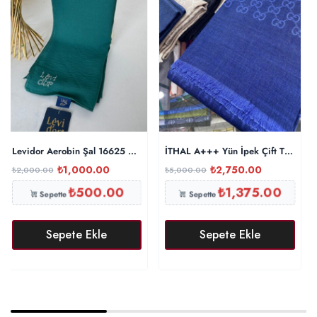
Levidor Aerobin Şal 16625 – Yeşil
İTHAL A+++ Yün İpek Çift Taraflı M
₺
1,000.00
₺
2,750.00
₺
2,000.00
₺
5,000.00
₺
500.00
₺
1,375.00
Sepette
Sepette
Sepete Ekle
Sepete Ekle