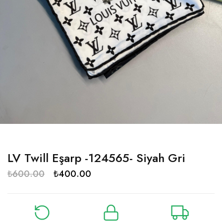
LV Twill Eşarp -124565- Siyah Gri
₺
600.00
₺
400.00