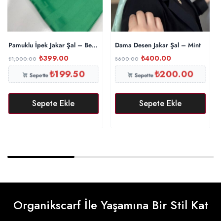
Pamuklu İpek Jakar Şal – Benetton
Dama Desen Jakar Şal – Mint
₺
399.00
₺
400.00
₺
1,000.00
₺
600.00
₺
199.50
₺
200.00
Sepette
Sepette
Sepete Ekle
Sepete Ekle
Organikscarf İle Yaşamına Bir Stil Kat