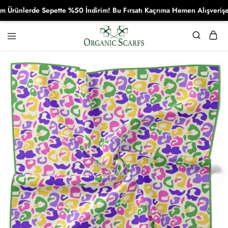
ünlerde Sepette %50 İndirim! Bu Fırsatı Kaçrıma Hemen Alışverişe Baş
Organikscarf