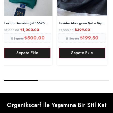
Levidor Aerobin Şal 16625 – Yeşil
Levidor Monogram Şal – Siyah
₺
1,000.00
₺
399.00
₺
2,000.00
₺
2,000.00
₺
500.00
₺
199.50
Sepette
Sepette
Sepete Ekle
Sepete Ekle
Organikscarf İle Yaşamına Bir Stil Kat