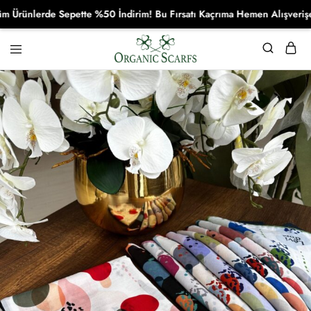
nlerde Sepette %50 İndirim! Bu Fırsatı Kaçrıma Hemen Alışverişe Baş
Organikscarf