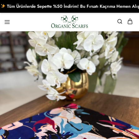
m Ürünlerde Sepette %50 İndirim! Bu Fırsatı Kaçrıma Hemen Alışveriş
Organikscarf