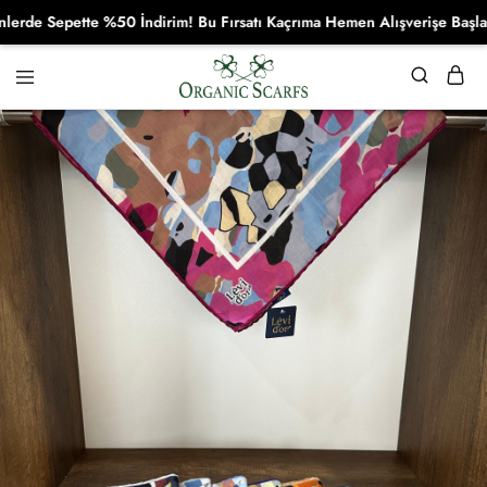
e Sepette %50 İndirim! Bu Fırsatı Kaçrıma Hemen Alışverişe Başla!
Organikscarf