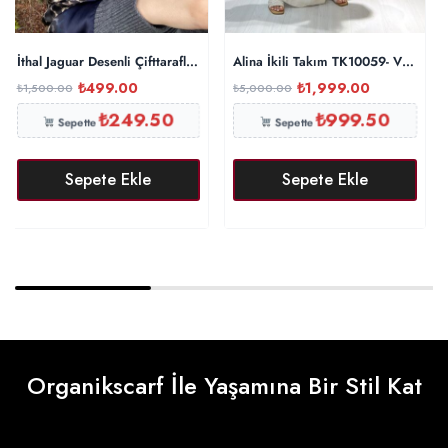
İthal Jaguar Desenli Çifttaraflı Vual İpek Şal-34014 Lacivert
Alina İkili Takım TK10059- Vanilya
₺
499.00
₺
1,999.00
₺
1,500.00
₺
5,000.00
₺
249.50
₺
999.50
Sepette
Sepette
Sepete Ekle
Sepete Ekle
Organikscarf İle Yaşamına Bir Stil Kat