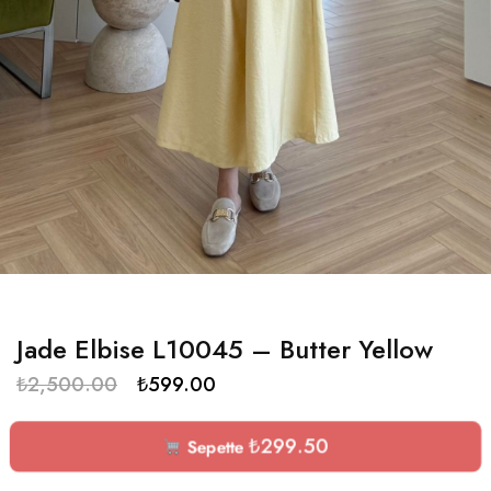
Jade Elbise L10045 – Butter Yellow
₺
2,500.00
₺
599.00
₺
299.50
Sepette