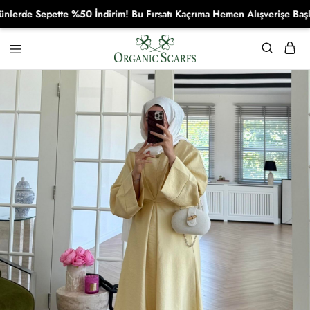
e Sepette %50 İndirim! Bu Fırsatı Kaçrıma Hemen Alışverişe Başla!
Organikscarf