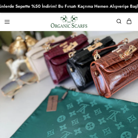
e Sepette %50 İndirim! Bu Fırsatı Kaçrıma Hemen Alışverişe Başla!
Organikscarf