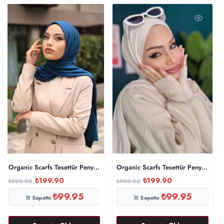
Organic Scarfs Tesettür Penye Şal Hijap Modeli – Petrol Mavisi
Organic Scarfs Tesettür Penye Şal H
₺
199.90
₺
199.90
₺
500.00
₺
500.00
₺
99.95
₺
99.95
Sepette
Sepette