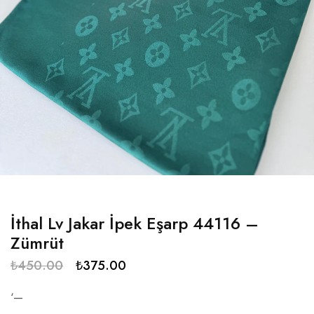
İthal Lv Jakar İpek Eşarp 44116 –
Zümrüt
₺
450.00
₺
375.00
‘—