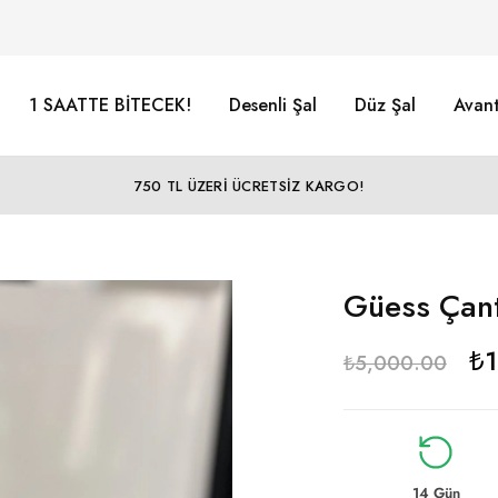
1 SAATTE BİTECEK!
Desenli Şal
Düz Şal
Avant
750 TL ÜZERİ ÜCRETSİZ KARGO!
Güess Çant
₺
₺
5,000.00
14 Gün