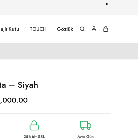
ajlı Kutu
TOUCH
Gözlük
a – Siyah
1,000.00
256-bit SSL
Aynı Gün