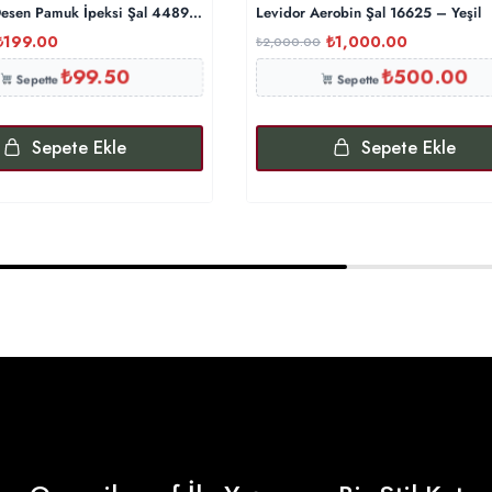
esen Pamuk İpeksi Şal 44895 – Turuncu
Levidor Aerobin Şal 16625 – Yeşil
₺
199.00
₺
1,000.00
₺
2,000.00
₺
99.50
₺
500.00
Sepette
Sepette
Sepete Ekle
Sepete Ekle