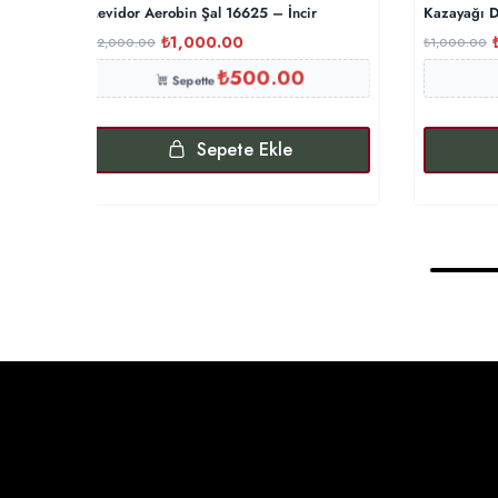
Levidor Aerobin Şal 16625 – İncir
Kazayağı D
₺
1,000.00
₺
2,000.00
₺
1,000.00
₺
500.00
Sepette
Sepete Ekle