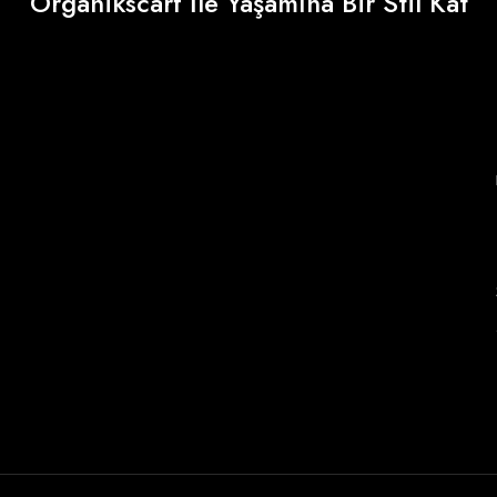
Organikscarf İle Yaşamına Bir Stil Kat