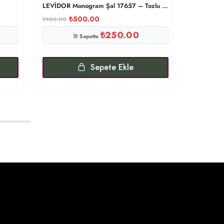
LEVİDOR Monogram Şal 17657 – Tozlu Eflatun
Triko Başl
₺
500.00
₺
₺
900.00
₺
500.00
₺
250.00
Sepette
Sepete Ekle