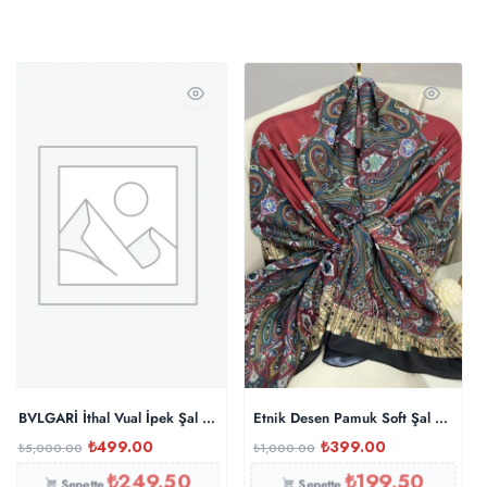
BVLGARİ İthal Vual İpek Şal – Siyah
Etnik Desen Pamuk Soft Şal 83926 
₺
499.00
₺
399.00
₺
5,000.00
₺
1,000.00
₺
249.50
₺
199.50
Sepette
Sepette