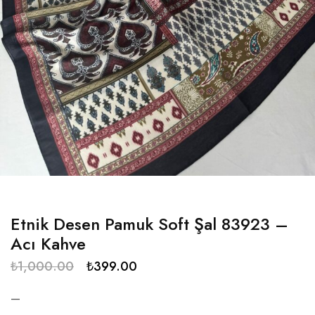
Etnik Desen Pamuk Soft Şal 83923 –
Acı Kahve
₺
1,000.00
₺
399.00
—