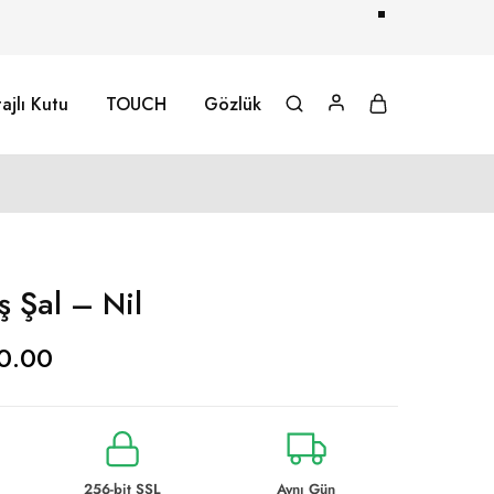
ajlı Kutu
TOUCH
Gözlük
 Şal – Nil
0.00
256-bit SSL
Aynı Gün