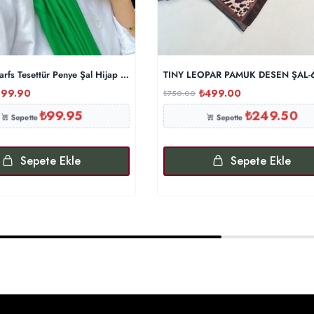
arfs Tesettür Penye Şal Hijap Modeli – Benetton
TINY LEOPAR PAMUK DESEN ŞAL-
199.90
₺
499.00
₺
750.00
₺
99.95
₺
249.50
Sepette
Sepette
Sepete Ekle
Sepete Ekle