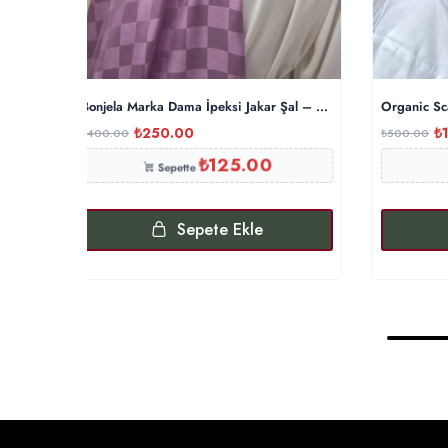
Bonjela Marka Dama İpeksi Jakar Şal – Lavanta
Organic Sc
₺
250.00
₺
₺
400.00
₺
500.00
₺
125.00
Sepette
Sepete Ekle