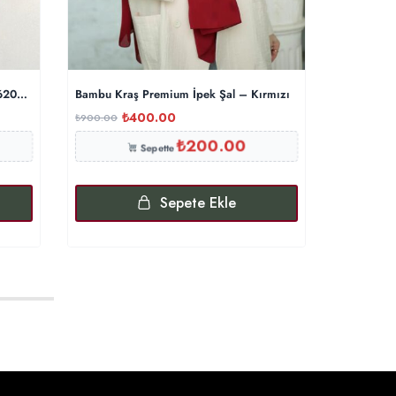
6202616-ACIKAHVE
Bambu Kraş Premium İpek Şal – Kırmızı
Organic S
₺
400.00
₺
₺
900.00
₺
499.00
₺
200.00
Sepette
Sepete Ekle