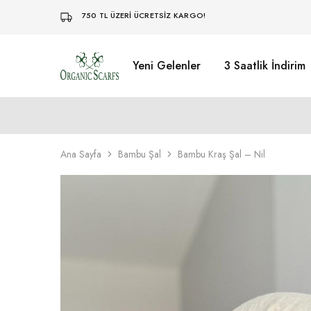
750 TL ÜZERİ ÜCRETSİZ KARGO!
Yeni Gelenler
3 Saatlik İndirim
Organikscarf
Ana Sayfa
Bambu Şal
Bambu Kraş Şal – Nil