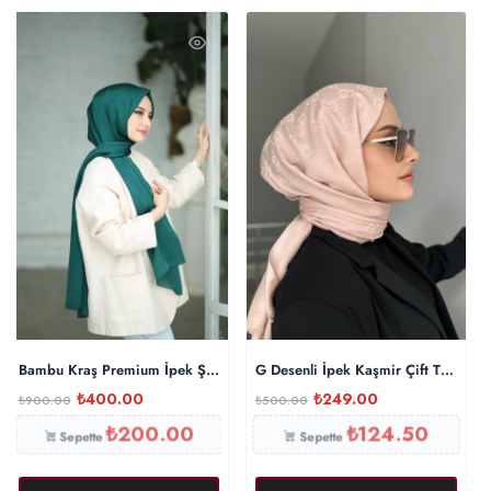
Bambu Kraş Premium İpek Şal – Zümrüt
G Desenli İpek Kaşmir Çift Taraflı
₺
400.00
₺
249.00
₺
900.00
₺
500.00
₺
200.00
₺
124.50
Sepette
Sepette