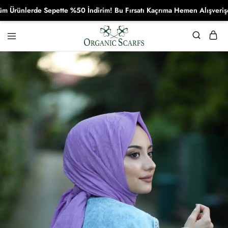
ünlerde Sepette %50 İndirim! Bu Fırsatı Kaçrıma Hemen Alışverişe Baş
Organikscarf