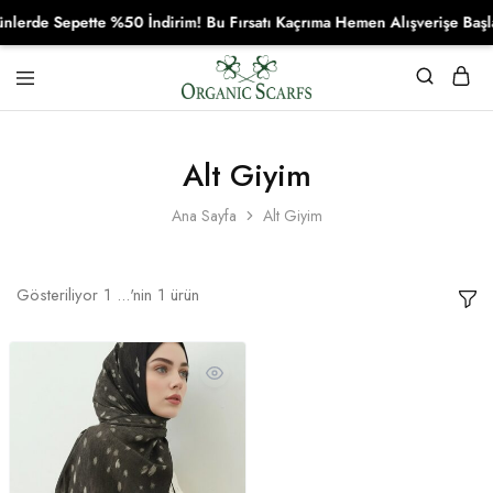
erde Sepette %50 İndirim! Bu Fırsatı Kaçrıma Hemen Alışverişe Başla
Organikscarf
Alt Giyim
Ana Sayfa
Alt Giyim
Gösteriliyor
1
...'nin
1
ürün