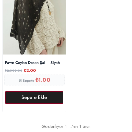
Fawn Ceylan Desen Şal – Siyah
₺
2.00
₺
2,000.00
₺
1.00
Sepette
Sepete Ekle
Gösteriliyor
1
...'nin
1
ürün