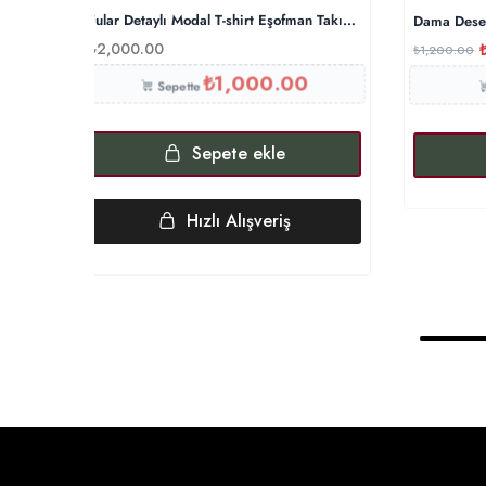
Fular Detaylı Modal T-shirt Eşofman Takım – Lacivert
Dama Dese
₺
2,000.00
₺
1,200.00
₺
1,000.00
Sepette
Sepete ekle
Hızlı Alışveriş