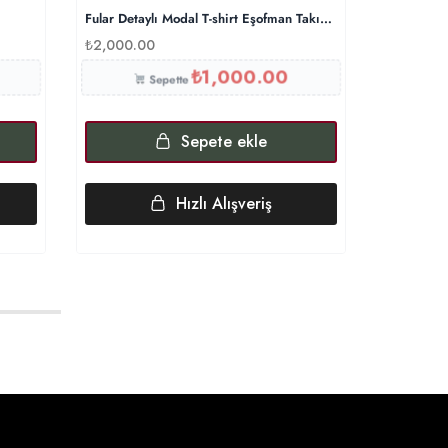
Fular Detaylı Modal T-shirt Eşofman Takım – Siyah
Kahve Bal
₺
2,000.00
₺
1,700.0
₺
1,000.00
Sepette
Sepete ekle
Hızlı Alışveriş