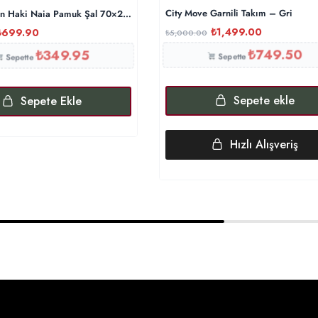
City Move Garnili Takım – Gri
n Haki Naia Pamuk Şal 70×200
₺
1,499.00
₺
699.90
₺
5,000.00
₺
749.50
₺
349.95
Sepette
Sepette
Sepete ekle
Sepete Ekle
Hızlı Alışveriş