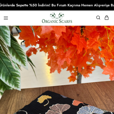
lerde Sepette %50 İndirim! Bu Fırsatı Kaçrıma Hemen Alışverişe Başla
Organikscarf