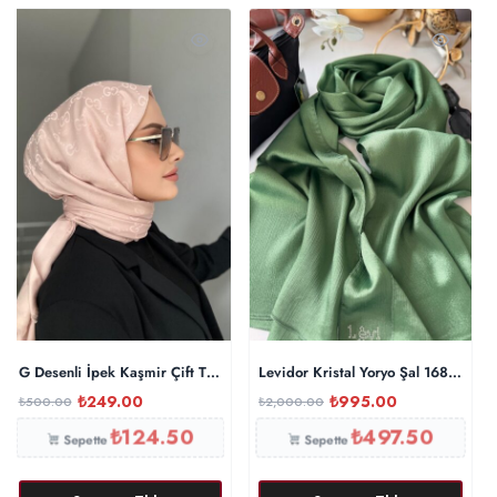
G Desenli İpek Kaşmir Çift Taraflı Şal 440344 – Pembe
Levidor Kristal Yoryo Şal 16842 – Y
₺
249.00
₺
995.00
₺
500.00
₺
2,000.00
₺
124.50
₺
497.50
Sepette
Sepette