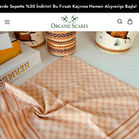
epette %50 İndirim! Bu Fırsatı Kaçrıma Hemen Alışverişe Başla!
Organikscarf