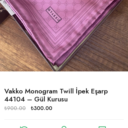
Vakko Monogram Twill İpek Eşarp
44104 – Gül Kurusu
₺
900.00
₺
300.00