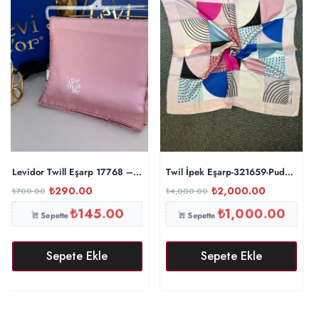
Levidor Twill Eşarp 17768 – Gül Kurusu
Twil İpek Eşarp-321659-Pudra-Mavi
₺
290.00
₺
2,000.00
₺
700.00
₺
4,000.00
₺
145.00
₺
1,000.00
Sepette
Sepette
Sepete Ekle
Sepete Ekle