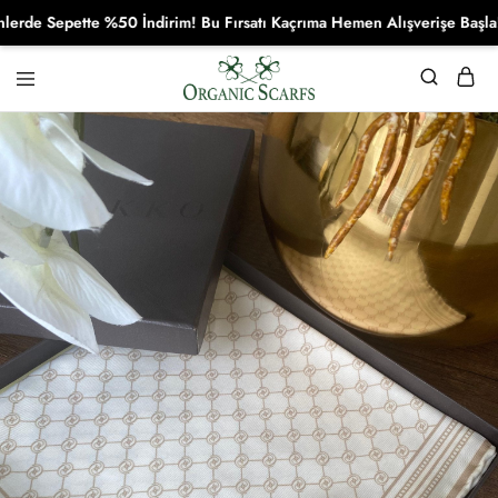
 Sepette %50 İndirim! Bu Fırsatı Kaçrıma Hemen Alışverişe Başla!
Organikscarf