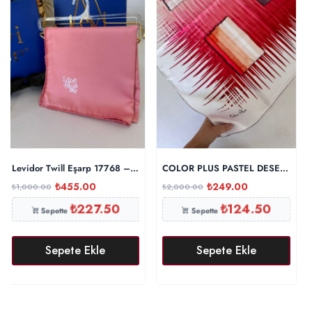
Levidor Twill Eşarp 17768 – Eflatun
COLOR PLUS PASTEL DESEN 0 İPE
₺
455.00
₺
249.00
₺
1,000.00
₺
2,000.00
₺
227.50
₺
124.50
Sepette
Sepette
Sepete Ekle
Sepete Ekle