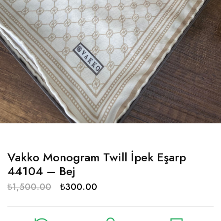
Vakko Monogram Twill İpek Eşarp
44104 – Bej
₺
1,500.00
₺
300.00