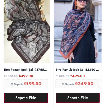
Etro Pamuk İpek Şal -987654 Bordo Füme
Etro Pamuk İpek Şal 52340 – Turun
₺
399.00
₺
499.00
₺
1,000.00
₺
1,000.00
₺
199.50
₺
249.50
Sepette
Sepette
Sepete Ekle
Sepete Ekle