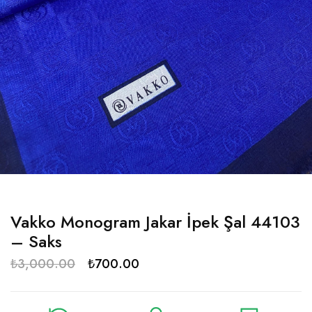
Vakko Monogram Jakar İpek Şal 44103
– Saks
₺
3,000.00
₺
700.00