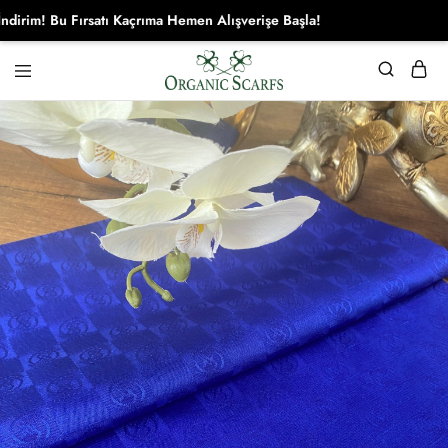
! Bu Fırsatı Kaçrıma Hemen Alışverişe Başla!
Organikscarf