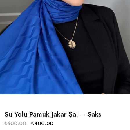
Su Yolu Pamuk Jakar Şal – Saks
₺
600.00
₺
400.00