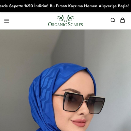
Sepette %50 İndirim! Bu Fırsatı Kaçrıma Hemen Alışverişe Başla!
Organikscarf