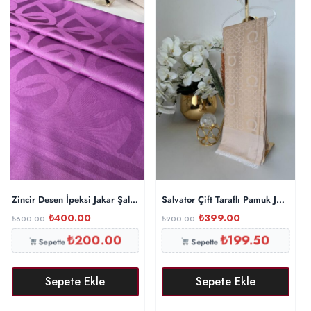
Zincir Desen İpeksi Jakar Şal 45101 – Mürdüm
Salvator Çift Taraflı Pamuk Jakar Ş
₺
400.00
₺
399.00
₺
600.00
₺
900.00
₺
200.00
₺
199.50
Sepette
Sepette
Sepete Ekle
Sepete Ekle