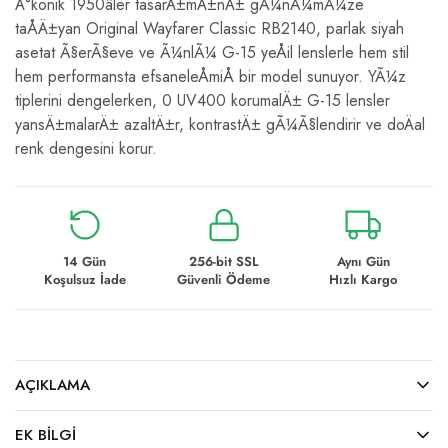
Ä°konik 1950âler tasarÄ±mÄ±nÄ± gÃ¼nÃ¼mÃ¼ze
taÅÄ±yan Original Wayfarer Classic RB2140, parlak siyah
asetat Ã§erÃ§eve ve Ã¼nlÃ¼ G-15 yeÅil lenslerle hem stil
hem performansta efsaneleÅmiÅ bir model sunuyor. YÃ¼z
tiplerini dengelerken, 0 UV400 korumalÄ± G-15 lensler
yansÄ±malarÄ± azaltÄ±r, kontrastÄ± gÃ¼Ã§lendirir ve doÄal
renk dengesini korur.
14 Gün
256-bit SSL
Aynı Gün
Koşulsuz İade
Güvenli Ödeme
Hızlı Kargo
AÇIKLAMA
EK BILGI