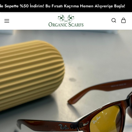
ette %50 İndirim! Bu Fırsatı Kaçrıma Hemen Alışverişe Başla!
Organikscarf