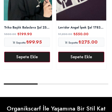
Triko Başlık Balaclava Şal 25801 – Siyah
Levidor Angel İpek Şal 17834 – Pat
₺
199.90
₺
550.00
₺
500.00
₺
1,200.00
₺
99.95
₺
275.00
Sepette
Sepette
Sepete Ekle
Sepete Ekle
Organikscarf İle Yaşamına Bir Stil Kat