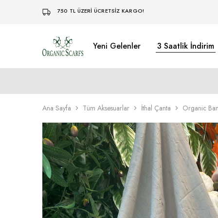
750 TL ÜZERİ ÜCRETSİZ KARGO!
Yeni Gelenler
3 Saatlik İndirim
Organikscarf
Ana Sayfa
Tüm Aksesuarlar
İthal Çanta
Organic Ba