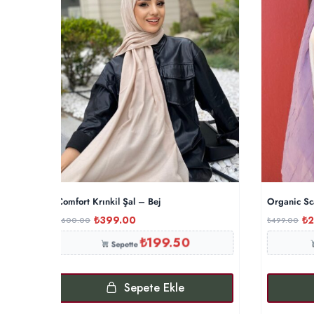
Comfort Krınkil Şal – Bej
Organic Sc
₺
399.00
₺
2
₺
600.00
₺
499.00
₺
199.50
Sepette
Sepete Ekle