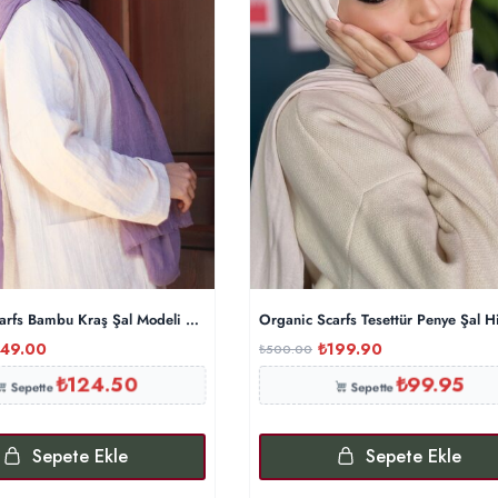
arfs Bambu Kraş Şal Modeli – Eflatun
Organic Scarfs Tesettür Penye Şal H
49.00
₺
199.90
₺
500.00
₺
124.50
₺
99.95
Sepette
Sepette
Sepete Ekle
Sepete Ekle