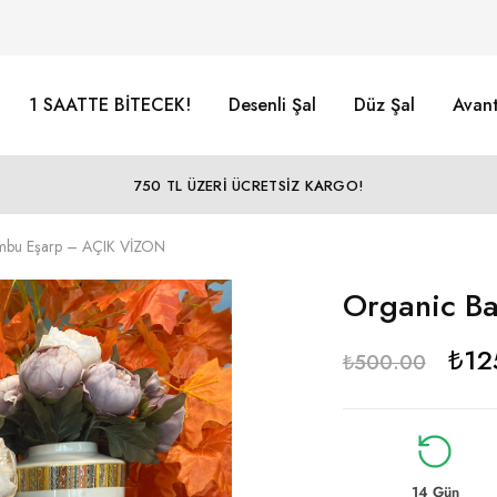
1 SAATTE BİTECEK!
Desenli Şal
Düz Şal
Avant
750 TL ÜZERİ ÜCRETSİZ KARGO!
mbu Eşarp – AÇIK VİZON
Organic B
₺
12
₺
500.00
14 Gün