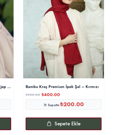
ijap Modeli – Taş
Bambu Kraş Premium İpek Şal – Kırmızı
Bonjela Ma
₺
400.00
₺
₺
900.00
₺
400.00
₺
200.00
Sepette
Sepete Ekle