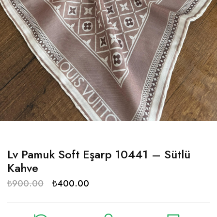
Lv Pamuk Soft Eşarp 10441 – Sütlü
Kahve
₺
900.00
₺
400.00