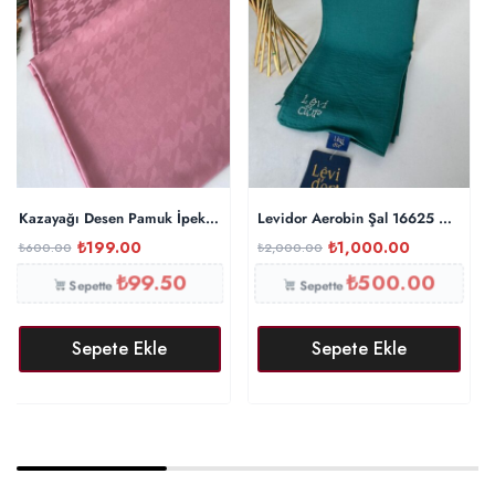
Kazayağı Desen Pamuk İpeksi Şal 44895 – Pamuk Şekeri
Levidor Aerobin Şal 16625 – Yeşil
₺
199.00
₺
1,000.00
₺
600.00
₺
2,000.00
₺
99.50
₺
500.00
Sepette
Sepette
Sepete Ekle
Sepete Ekle