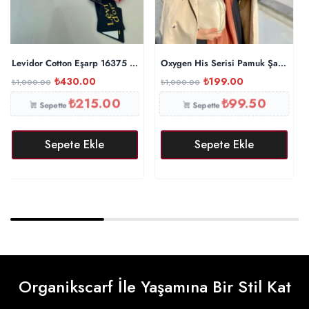
Levidor Cotton Eşarp 16375 – Fuşya
Oxygen His Serisi Pamuk Şal – Tarç
₺
430.00
₺
199.00
₺
1,000.00
₺
1,000.00
₺
215.00
₺
99.50
Sepette
Sepette
Sepete Ekle
Sepete Ekle
Organikscarf İle Yaşamına Bir Stil Kat