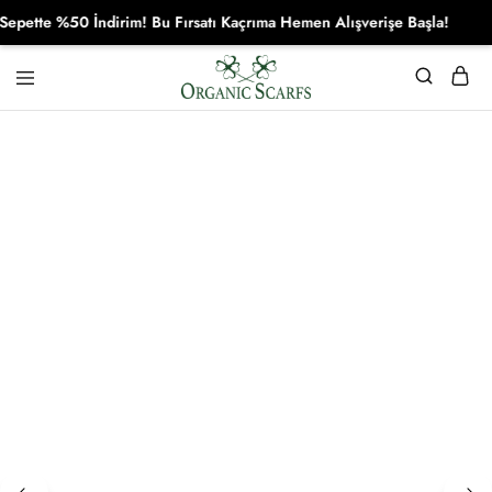
tte %50 İndirim! Bu Fırsatı Kaçrıma Hemen Alışverişe Başla!
Organikscarf