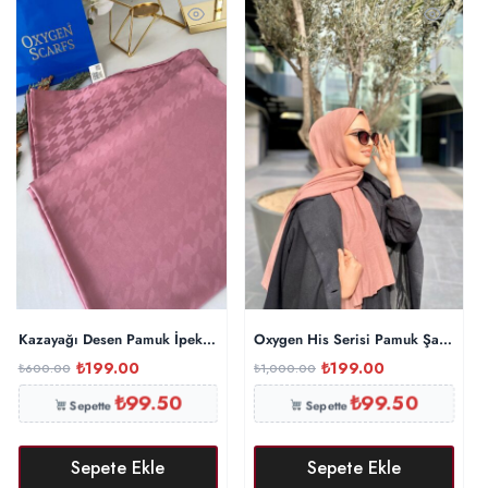
Kazayağı Desen Pamuk İpeksi Şal 44895 – Pamuk Şekeri
Oxygen His Serisi Pamuk Şal – İnci
₺
199.00
₺
199.00
₺
600.00
₺
1,000.00
₺
99.50
₺
99.50
Sepette
Sepette
Sepete Ekle
Sepete Ekle