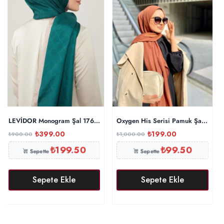
LEVİDOR Monogram Şal 17657 – Zümrüt
Oxygen His Serisi Pamuk Şal – Tarç
₺
399.00
₺
199.00
₺
900.00
₺
1,000.00
₺
199.50
₺
99.50
Sepette
Sepette
Sepete Ekle
Sepete Ekle