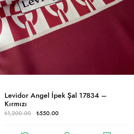
Levidor Angel İpek Şal 17834 –
Kırmızı
₺
1,200.00
₺
550.00