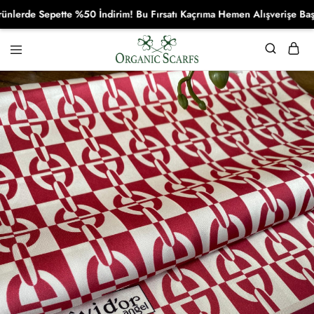
de Sepette %50 İndirim! Bu Fırsatı Kaçrıma Hemen Alışverişe Başla!
Organikscarf