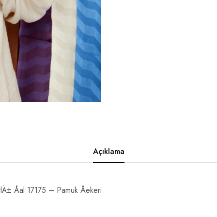
Açıklama
Ä± Åal 17175 – Pamuk Åekeri