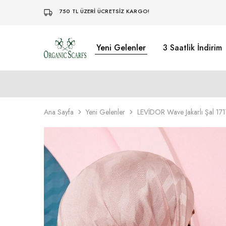
750 TL ÜZERİ ÜCRETSİZ KARGO!
Yeni Gelenler
3 Saatlik İndirim
Organikscarf
Ana Sayfa
Yeni Gelenler
LEVİDOR Wave Jakarlı Şal 17