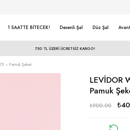
1 SAATTE BİTECEK!
Desenli Şal
Düz Şal
Avant
750 TL ÜZERİ ÜCRETSİZ KARGO!
175 – Pamuk Şekeri
LEVİDOR Wa
Pamuk Şek
₺
40
₺
900.00