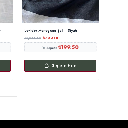
r
Levidor Monogram Şal – Siyah
Pamuklu İp
₺
399.00
₺
2,000.00
₺
1,000.00
₺
199.50
Sepette
Sepete Ekle