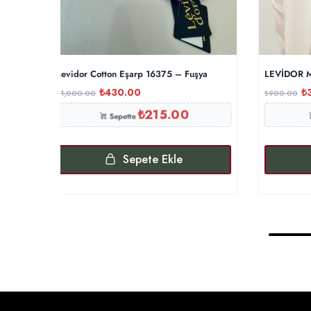
Levidor Cotton Eşarp 16375 – Fuşya
LEVİDOR M
₺
430.00
₺
₺
1,000.00
₺
900.00
₺
215.00
Sepette
Sepete Ekle