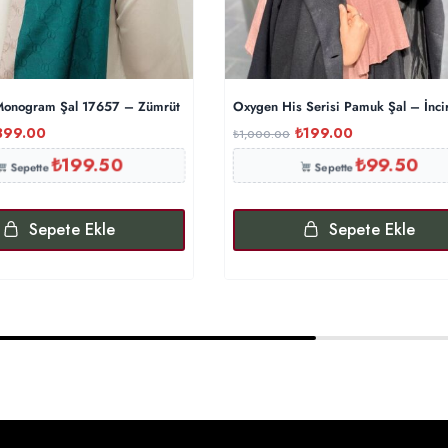
onogram Şal 17657 – Zümrüt
Oxygen His Serisi Pamuk Şal – İnci
399.00
₺
199.00
₺
1,000.00
₺
199.50
₺
99.50
Sepette
Sepette
Sepete Ekle
Sepete Ekle