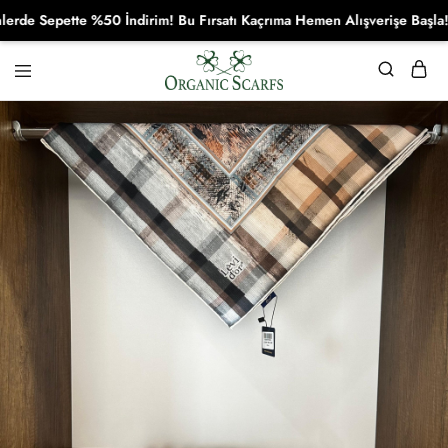
e Sepette %50 İndirim! Bu Fırsatı Kaçrıma Hemen Alışverişe Başla!
Organikscarf