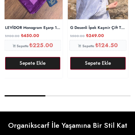
LEVİDOR Monogram Eşarp 17687 – Mürdüm
G Desenli İpek Kaşmir Çift Taraflı
₺
450.00
₺
249.00
₺
900.00
₺
500.00
₺
225.00
₺
124.50
Sepette
Sepette
Sepete Ekle
Sepete Ekle
Organikscarf İle Yaşamına Bir Stil Kat