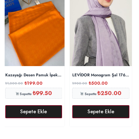
Kazayağı Desen Pamuk İpeksi Şal 44895 – Turuncu
LEVİDOR Monogram Şal 17657 – L
₺
199.00
₺
500.00
₺
1,000.00
₺
900.00
₺
99.50
₺
250.00
Sepette
Sepette
Sepete Ekle
Sepete Ekle