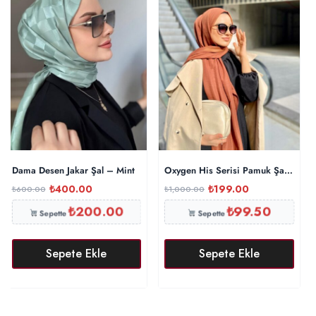
Dama Desen Jakar Şal – Mint
Oxygen His Serisi Pamuk Şal – Tarç
₺
400.00
₺
199.00
₺
600.00
₺
1,000.00
₺
200.00
₺
99.50
Sepette
Sepette
Sepete Ekle
Sepete Ekle