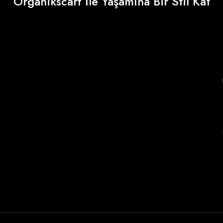
Organikscarf İle Yaşamına Bir Stil Kat