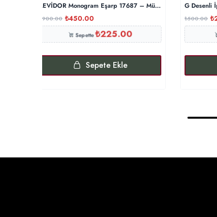
LEVİDOR Monogram Eşarp 17687 – Mürdüm
G Desenli 
₺
450.00
₺
₺
900.00
₺
500.00
₺
225.00
Sepette
Sepete Ekle