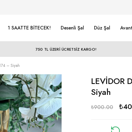
1 SAATTE BİTECEK!
Desenli Şal
Düz Şal
Avant
750 TL ÜZERİ ÜCRETSİZ KARGO!
7174 – Siyah
LEVİDOR Du
Siyah
₺
40
₺
900.00