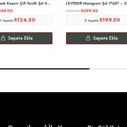
İpek Kaşmir Çift Taraflı Şal 440344- Gümüş Gri
LEVİDOR Monogram Şal 17657 – Z
249.00
₺
399.00
₺
900.00
₺
124.50
₺
199.50
Sepette
Sepette
Sepete Ekle
Sepete Ekle