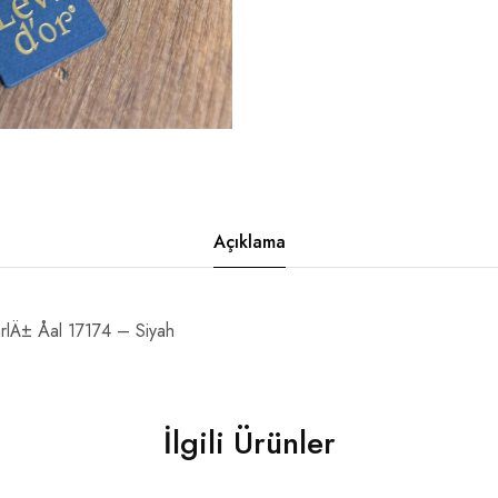
Açıklama
lÄ± Åal 17174 – Siyah
İlgili Ürünler