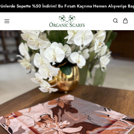
de Sepette %50 İndirim! Bu Fırsatı Kaçrıma Hemen Alışverişe Başla!
Organikscarf