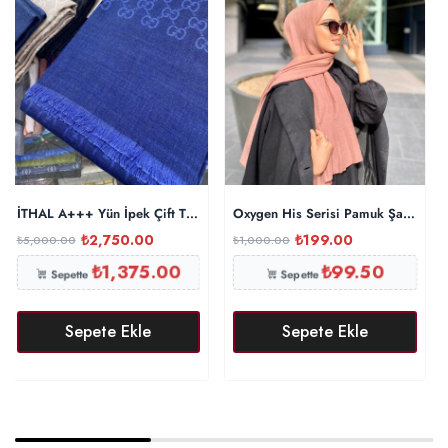
İTHAL A+++ Yün İpek Çift Taraflı Marka Şal – Saks
Oxygen His Serisi Pamuk Şal – İnci
₺
2,750.00
₺
199.00
₺
5,000.00
₺
1,000.00
₺
1,375.00
₺
99.50
Sepette
Sepette
Sepete Ekle
Sepete Ekle