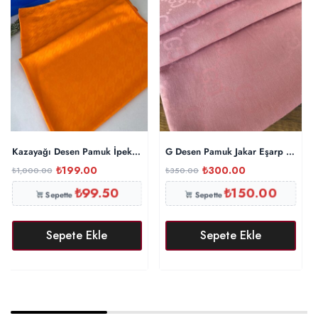
Kazayağı Desen Pamuk İpeksi Şal 44895 – Turuncu
G Desen Pamuk Jakar Eşarp 10442 
₺
199.00
₺
300.00
₺
1,000.00
₺
350.00
₺
99.50
₺
150.00
Sepette
Sepette
Sepete Ekle
Sepete Ekle