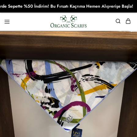
epette %50 İndirim! Bu Fırsatı Kaçrıma Hemen Alışverişe Başla!
Organikscarf