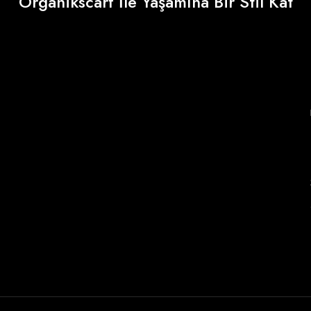
Organikscarf İle Yaşamına Bir Stil Kat