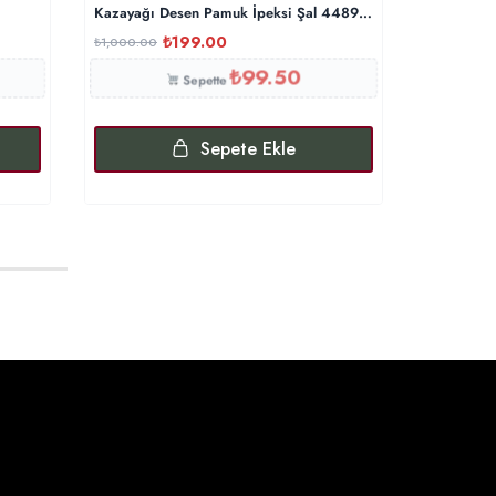
Kazayağı Desen Pamuk İpeksi Şal 44895 – Turuncu
Levidor An
₺
199.00
₺
1,000.00
₺
1,200.00
₺
99.50
Sepette
Sepete Ekle