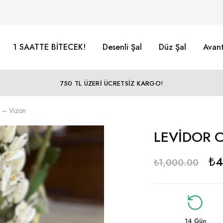
1 SAATTE BİTECEK!
Desenli Şal
Düz Şal
Avant
750 TL ÜZERİ ÜCRETSİZ KARGO!
 – Vizon
LEVİDOR C
₺
4
₺
1,000.00
14 Gün