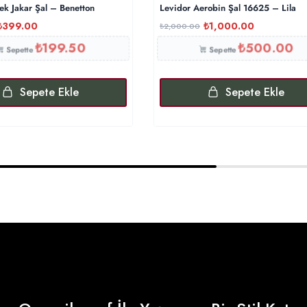
ek Jakar Şal – Benetton
Levidor Aerobin Şal 16625 – Lila
₺
399.00
₺
1,000.00
₺
2,000.00
₺
199.50
₺
500.00
Sepette
Sepette
Sepete Ekle
Sepete Ekle