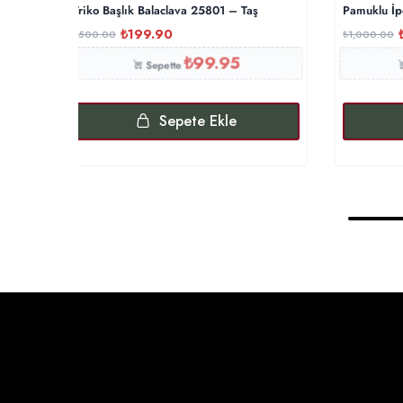
Triko Başlık Balaclava 25801 – Taş
Pamuklu İp
₺
199.90
₺
500.00
₺
1,000.00
₺
99.95
Sepette
Sepete Ekle