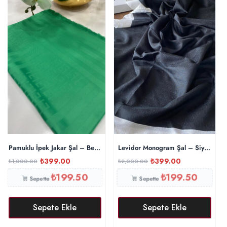
Pamuklu İpek Jakar Şal – Benetton
Levidor Monogram Şal – Siyah
₺
399.00
₺
399.00
₺
1,000.00
₺
2,000.00
₺
199.50
₺
199.50
Sepette
Sepette
Sepete Ekle
Sepete Ekle