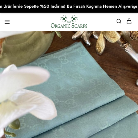
lerde Sepette %50 İndirim! Bu Fırsatı Kaçrıma Hemen Alışverişe Başl
Organikscarf