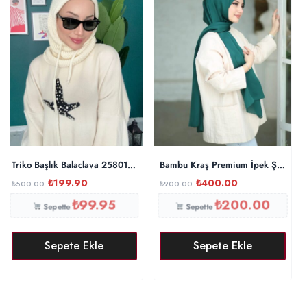
Triko Başlık Balaclava 25801 – Taş
Bambu Kraş Premium İpek Şal – Zü
₺
199.90
₺
400.00
₺
500.00
₺
900.00
₺
99.95
₺
200.00
Sepette
Sepette
Sepete Ekle
Sepete Ekle