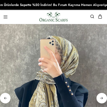
ünlerde Sepette %50 İndirim! Bu Fırsatı Kaçrıma Hemen Alışverişe Baş
Organikscarf