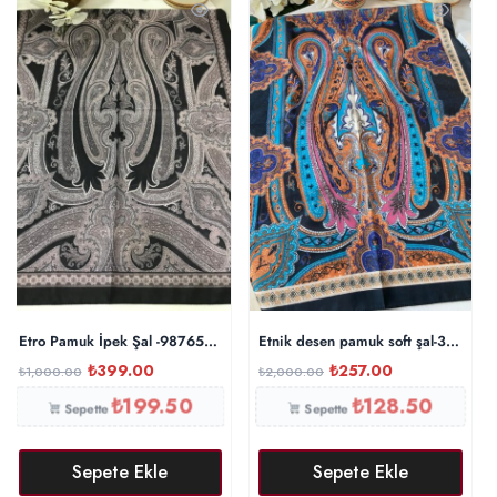
Etro Pamuk İpek Şal -987654 gri siyah
Etnik desen pamuk soft şal-32165
₺
399.00
₺
257.00
₺
1,000.00
₺
2,000.00
₺
199.50
₺
128.50
Sepette
Sepette
Sepete Ekle
Sepete Ekle