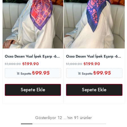
Oxxo Desen Vual İpek Eşarp -6203662-Pudra Pembe
Oxxo Desen Vual İpek Eşarp -6203
₺
199.90
₺
199.90
₺
1,000.00
₺
1,000.00
₺
99.95
₺
99.95
Sepette
Sepette
Sepete Ekle
Sepete Ekle
Gösteriliyor
12
...'nin
91
ürünler