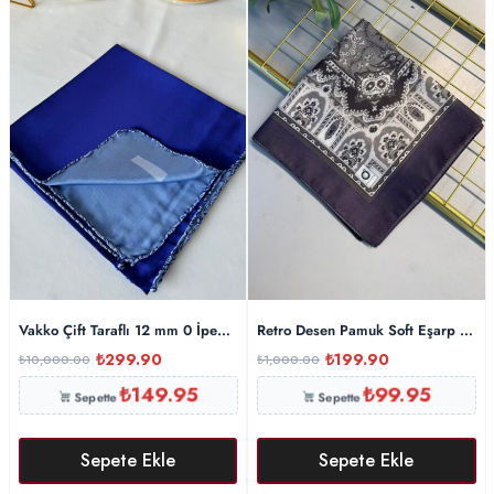
Vakko Çift Taraflı 12 mm 0 İpek Eşarp 10044 – Saks / Mavi
Retro Desen Pamuk Soft Eşarp 2709
₺
299.90
₺
199.90
₺
10,000.00
₺
1,000.00
₺
149.95
₺
99.95
Sepette
Sepette
Sepete Ekle
Sepete Ekle