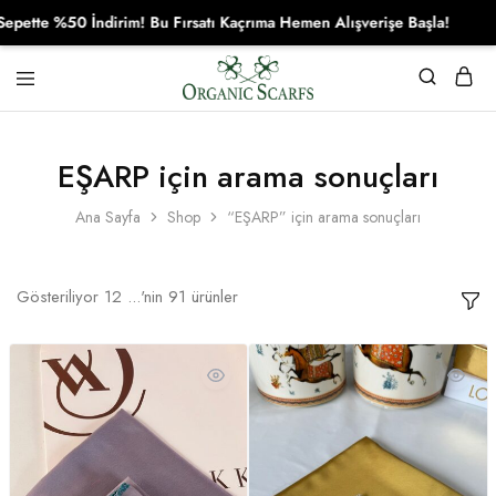
0 İndirim! Bu Fırsatı Kaçrıma Hemen Alışverişe Başla!
Organikscarf
EŞARP için arama sonuçları
Ana Sayfa
Shop
“EŞARP” için arama sonuçları
Gösteriliyor
12
...'nin
91
ürünler