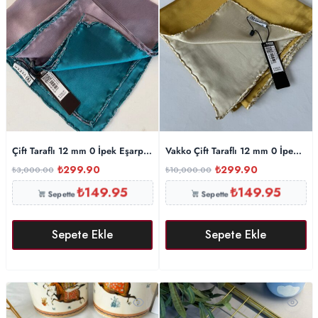
Çift Taraflı 12 mm 0 İpek Eşarp 10044 – Lila / Turkuaz
Vakko Çift Taraflı 12 mm 0 İpek Eş
₺
299.90
₺
299.90
₺
3,000.00
₺
10,000.00
₺
149.95
₺
149.95
Sepette
Sepette
Sepete Ekle
Sepete Ekle