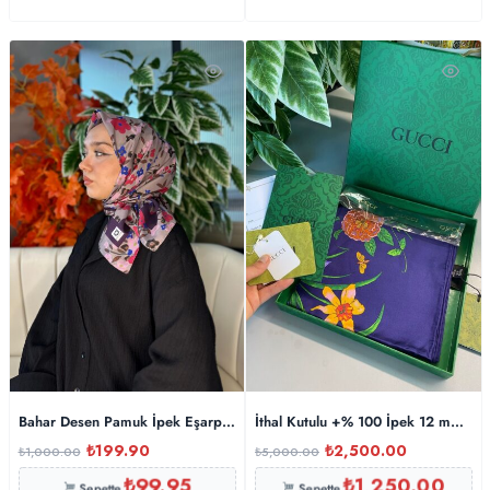
Bahar Desen Pamuk İpek Eşarp-13001-Mürdüm
İthal Kutulu +% 100 İpek 12 mm Eşa
₺
199.90
₺
2,500.00
₺
1,000.00
₺
5,000.00
₺
99.95
₺
1,250.00
Sepette
Sepette