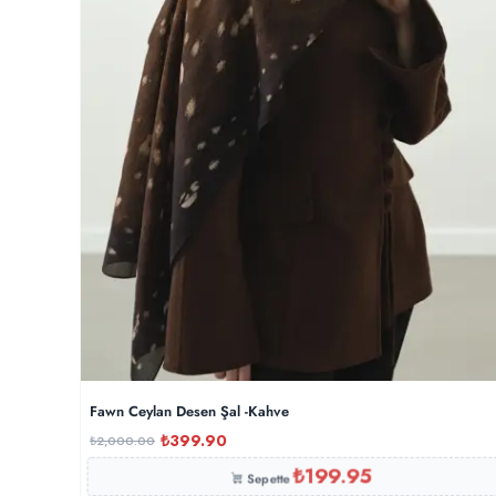
Fawn Ceylan Desen Şal -Kahve
₺
399.90
₺
2,000.00
₺
199.95
Sepette