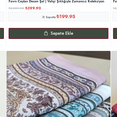
Fawn Ceylan Desen Şal | Vahşi Şıklığıyla Zamansız Koleksiyon
Fa
₺
399.90
₺
2,000.00
₺
2
₺
199.95
Sepette
Sepete Ekle