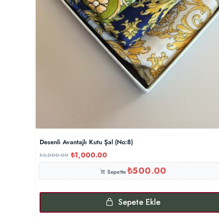
Desenli Avantajlı Kutu Şal (No:8)
₺
1,000.00
₺
3,000.00
₺
500.00
Sepette
Sepete Ekle