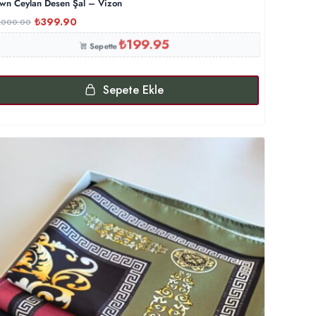
wn Ceylan Desen Şal – Vizon
₺
399.90
,000.00
₺
199.95
Sepette
Sepete Ekle