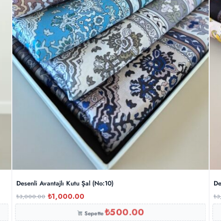
Desenli Avantajlı Kutu Şal (No:10)
De
₺
1,000.00
₺
3,000.00
₺
3
₺
500.00
Sepette