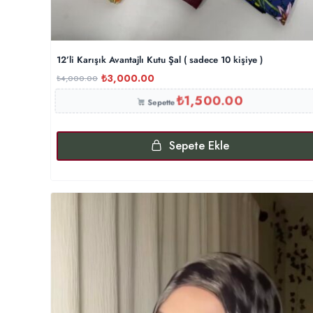
12’li Karışık Avantajlı Kutu Şal ( sadece 10 kişiye )
₺
3,000.00
₺
4,000.00
₺
1,500.00
Sepette
Sepete Ekle