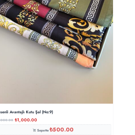
senli Avantajlı Kutu Şal (No:9)
₺
1,000.00
,000.00
₺
500.00
Sepette