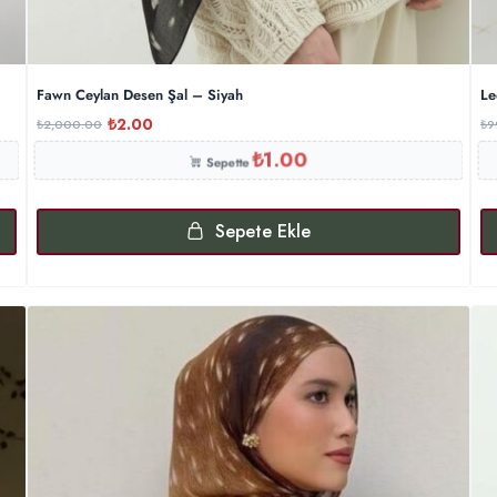
Fawn Ceylan Desen Şal – Siyah
Le
₺
2.00
₺
2,000.00
₺
9
₺
1.00
Sepette
Sepete Ekle