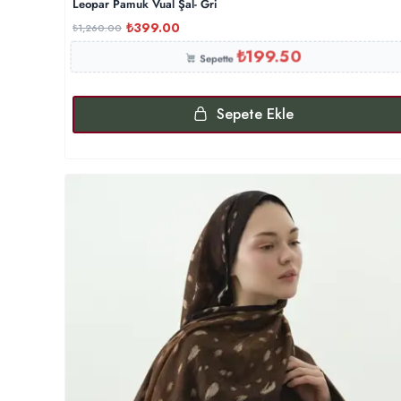
Leopar Pamuk Vual Şal- Gri
₺
399.00
₺
1,260.00
₺
199.50
Sepette
Sepete Ekle