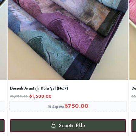
Desenli Avantajlı Kutu Şal (No:7)
De
₺
1,500.00
₺
3,000.00
₺
3
₺
750.00
Sepette
Sepete Ekle