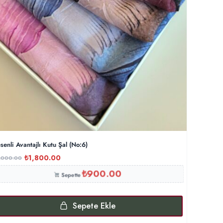
senli Avantajlı Kutu Şal (No:6)
₺
1,800.00
,000.00
₺
900.00
Sepette
Sepete Ekle