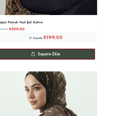
opar Pamuk Vual Şal- Kahve
₺
399.00
99.00
₺
199.50
Sepette
Sepete Ekle